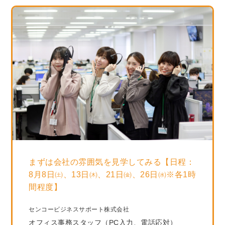
まずは会社の雰囲気を見学してみる【日程：
8月8日㈯、13日㈭、21日㈮、26日㈬※各1時
間程度】
センコービジネスサポート株式会社
オフィス事務スタッフ（PC入力、電話応対）