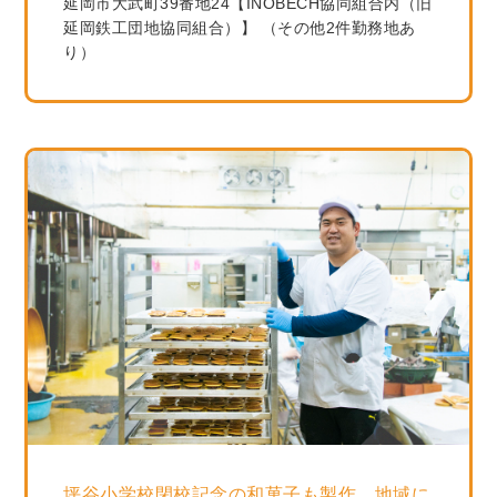
延岡市大武町39番地24【INOBECH協同組合内（旧
延岡鉄工団地協同組合）】 （その他2件勤務地あ
り）
坪谷小学校閉校記念の和菓子も製作 地域に