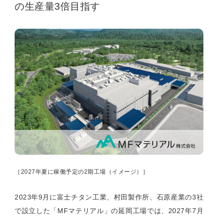
の生産量3倍目指す
［
2027
年夏に稼働予定の
2
期工場（イメージ）］
2023
年
9
月に富士チタン工業、村田製作所、石原産業の
3
社
で設立した「
MF
マテリアル」の延岡工場では、
2027
年
7
月