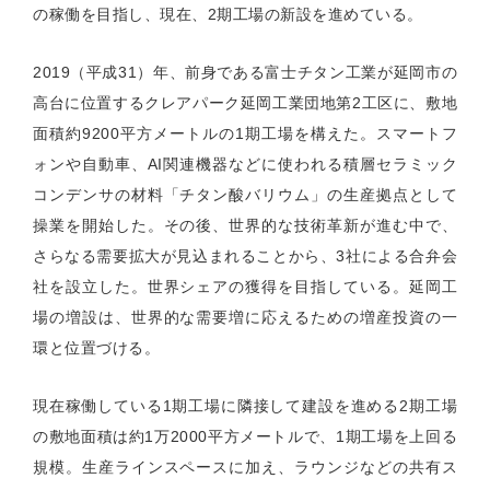
の稼働を目指し、現在、
2
期工場の新設を進めている。
2019
（平成
31
）年、前身である富士チタン工業が延岡市の
高台に位置するクレアパーク延岡工業団地第
2
工区に、敷地
面積約
9200
平方メートルの
1
期工場を構えた。スマートフ
ォンや自動車、
AI
関連機器などに使われる積層セラミック
コンデンサの材料「チタン酸バリウム」の生産拠点として
操業を開始した。その後、世界的な技術革新が進む中で、
さらなる需要拡大が見込まれることから、
3
社による合弁会
社を設立した。世界シェアの獲得を目指している。延岡工
場の増設は、世界的な需要増に応えるための増産投資の一
環と位置づける。
現在稼働している
1
期工場に隣接して建設を進める
2
期工場
の敷地面積は約
1
万
2000
平方メートルで、
1
期工場を上回る
規模。生産ラインスペースに加え、ラウンジなどの共有ス