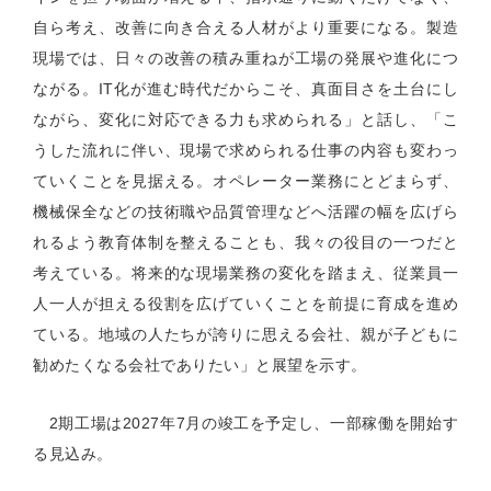
自ら考え、改善に向き合える人材がより重要になる。製造
現場では、日々の改善の積み重ねが工場の発展や進化につ
ながる。
IT
化が進む時代だからこそ、真面目さを土台にし
ながら、変化に対応できる力も求められる」と話し、「こ
うした流れに伴い、現場で求められる仕事の内容も変わっ
ていくことを見据える。オペレーター業務にとどまらず、
機械保全などの技術職や品質管理などへ活躍の幅を広げら
れるよう教育体制を整えることも、我々の役目の一つだと
考えている。将来的な現場業務の変化を踏まえ、従業員一
人一人が担える役割を広げていくことを前提に育成を進め
ている。地域の人たちが誇りに思える会社、親が子どもに
勧めたくなる会社でありたい」と展望を示す。
2
期工場は
2027
年
7
月の竣工を予定し、一部稼働を開始す
る見込み。