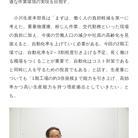
適な作業環境の実現を目指す。
小川生産本部長は「まずは、働く人の負担軽減を第一に
考えた。重量物運搬、粉じん作業、交代勤務といった現場
の負担に加え、今後の労働人口の減少や社員の高齢化を見
据えると、自動化率を上げていく必要がある。今回の
2
期工
場では、自動化率を
2
～
3
割程度引き上げる予定。長く働け
る職場をつくることが重要で、自動化はコスト対策である
と同時に人を守るための投資でもある」と話す。生産量に
ついても「
1
期工場の約
3
倍規模まで能力を引き上げ、高効
率かつ高い生産能力を持つ増産拠点としていきたい」と
も。