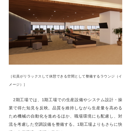
［社員がリラックスして休憩できる空間として整備するラウンジ（イ
メージ）］
2
期工場では、
1
期工場での生産設備やシステム設計・操
業で得た知見を反映。品質を維持しながら生産量を高める
ため機械の自動化を進めるほか、職場環境にも配慮し、対
流を考慮した空調設備を整備する。
1
期工場よりもさらに快