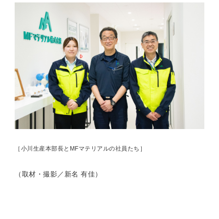
［小川生産本部長と
MF
マテリアルの社員たち］
（取材・撮影／新名 有佳）