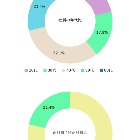
7
21.4%
6
社員の年代比
5
17.9%
4
3
32.1%
2
20代
30代
40代
50代
60代
0
22
20
21.4%
18
16
正社員 / 非正社員比
14