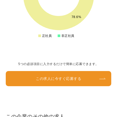
12
10
78.6%
8
6
正社員
非正社員
0
5つの必須項目に入力するだけで簡単に応募できます。
この求人に今すぐ応募する
この企業のその他の求人