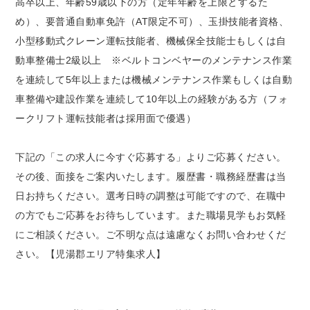
高卒以上、年齢59歳以下の方（定年年齢を上限とするた
め）、要普通自動車免許（AT限定不可）、玉掛技能者資格、
小型移動式クレーン運転技能者、機械保全技能士もしくは自
動車整備士2級以上 ※ベルトコンベヤーのメンテナンス作業
を連続して5年以上または機械メンテナンス作業もしくは自動
車整備や建設作業を連続して10年以上の経験がある方（フォ
ークリフト運転技能者は採用面で優遇）
下記の「この求人に今すぐ応募する」よりご応募ください。
その後、面接をご案内いたします。履歴書・職務経歴書は当
日お持ちください。選考日時の調整は可能ですので、在職中
の方でもご応募をお待ちしています。また職場見学もお気軽
にご相談ください。ご不明な点は遠慮なくお問い合わせくだ
さい。【児湯郡エリア特集求人】