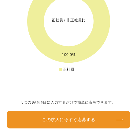
16
14
12
正社員 / 非正社員比
10
8
6
4
2
100.0%
0
-2
正社員
0
5つの必須項目に入力するだけで簡単に応募できます。
この求人に今すぐ応募する