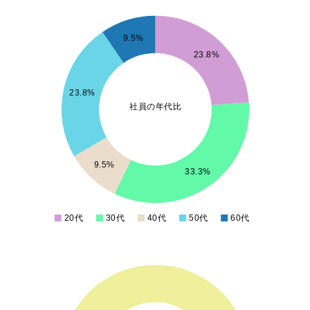
7.5
7
9.5%
6.5
23.8%
6
5.5
23.8%
5
社員の年代比
4.5
4
3.5
3
9.5%
33.3%
2.5
2
1.5
20代
30代
40代
50代
60代
0
22
20
18