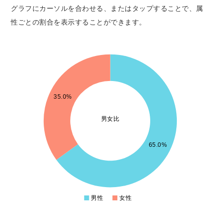
グラフにカーソルを合わせる、またはタップすることで、属
性ごとの割合を表示することができます。
13
12
35.0%
11
男女比
10
9
65.0%
8
7
男性
女性
0