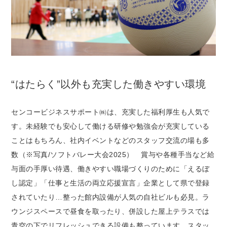
“はたらく”以外も充実した働きやすい環境
センコービジネスサポート㈱は、充実した福利厚生も人気で
す。未経験でも安心して働ける研修や勉強会が充実している
ことはもちろん、社内イベントなどのスタッフ交流の場も多
数（※写真/ソフトバレー大会2025） 賞与や各種手当など給
与面の手厚い待遇、働きやすい職場づくりのために「えるぼ
し認定」「仕事と生活の両立応援宣言」企業として県で登録
されていたり…整った館内設備が人気の自社ビルも必見。ラ
ウンジスペースで昼食を取ったり、併設した屋上テラスでは
青空の下でリフレッシュできる設備も整っています。スタッ