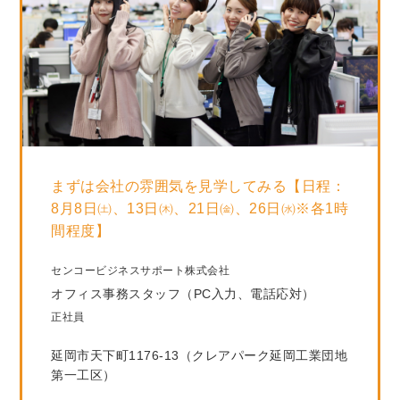
まずは会社の雰囲気を見学してみる【日程：
8月8日㈯、13日㈭、21日㈮、26日㈬※各1時
間程度】
センコービジネスサポート株式会社
オフィス事務スタッフ（PC入力、電話応対）
正社員
延岡市天下町1176-13（クレアパーク延岡工業団地
第一工区）