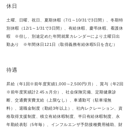
休日
土曜、日曜、祝日、夏期休暇（7/1～10/31で3日間）、冬期特
別休暇（12/1～1/31で3日間）、有給休暇、慶弔休暇、看護休
暇 ※但し、別途定めた年間就業カレンダーにより土曜日出
勤あり ※年間休日121日（取得義務有給休暇5日を含む）
待遇
昇給（年1回※前年度実績1,000～2,500円/月）、賞与（年2回
※前年度実績計2.45ヵ月分）、社会保険完備、定期健康診
断、交通費実費支給（上限なし）、車通勤可（駐車場無
料）、退職金制度（勤続3年以上）、社内レクレーション、資
格取得支援制度、積立有給休暇制度、半日有給休暇制度、永
年勤続表彰（5年毎）、インフルエンザ予防接種費用補助、財