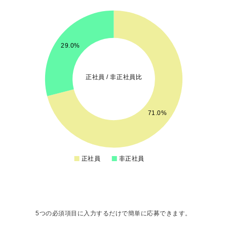
75
70
65
29.0%
60
55
正社員 / 非正社員比
50
45
40
71.0%
35
30
25
正社員
非正社員
0
5つの必須項目に入力するだけで簡単に応募できます。