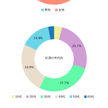
20
男性
女性
0
30
25
14.9%
25.7%
20
社員の年代比
15
24.8%
10
27.7%
5
10代
20代
30代
40代
50代
60代
0