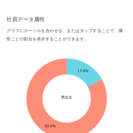
社員データ属性
グラフにカーソルを合わせる、またはタップすることで、属
性ごとの割合を表示することができます。
80
17.0%
70
60
男女比
50
40
30
83.0%